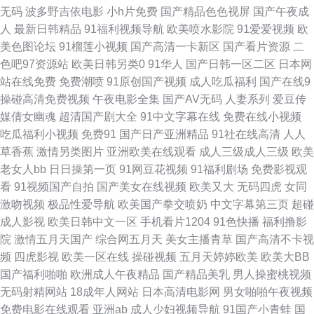
无码
波多野吉依电影
小h片免费
国产精品色色视屏
国产午夜成
第页 撸撸av资源色 欧美91含羞草 免费福利视频导航 蜜臀在线观看91n 免费
人
最新日韩精品
91福利视频导航
欧美喷水影院
91爱爱视频
欧
美色图论坛
91榴莲小视频
国产高清一卡新区
国产看片资源
二
影院伦理剧 欧美性交插插操操 欧美在线 色情91V 超鹏人人爱 变态91 在线播
色吧97资源站
欧美日韩另类0
91华人
国产日韩一区二区
日本网
站在线免费
免费潮喷
91原创国产视频
成人吃瓜福利
国产在线9
放完整版 日韩gay片 操吧av操 日日骚 久久久成人视频 AV成人色图 日韩黄色
操碰高清免费视频
午夜电影全集
国产AV无码
人妻系列
爱豆传
媒倩女幽魂
超清国产剧大全
91中文字幕在线
免费在线小视频
免费 国产一激情国产國产 91制作天传媒免费 91国产馆最新网址 微拍福利一
吃瓜福利小视频
免费91
国产日产亚洲精品
91社在线高清
人人
草香蕉
激情另类图片
亚洲欧美在线观看
成人三级成人三级
欧美
区 日本天堂中文字幕 国产传媒网 性AV色撸 欧美加勒比一本道 爱豆传AⅤ精
老女人bb
日日操第一页
91网豆花视频
91福利剧场
免费影视观
看
91视频国产自拍
国产美女在线视频
欧美又大
无码四虎
女同
品传媒 宅男福利视频 日本欧美韩国国产精品 SSS成人免费在线视频 岛国a级
激吻视频
极品性爱导航
欧美国产拳交喷奶
中文字幕第三页
超碰
成人影视
欧美日韩中文一区
手机看片1204
91色快播
福利撸影
不卡在线观看 久久偷拍大香蕉 手机在线视频 最新热播电视剧 www撸色吧
院
激情五月天国产
综合网五月天
美女主播青草
国产高清不卡视
频
四虎影视
欧美一区在线
操碰视频
五月天婷婷欧美
欧美大BB
com 精品久操 亚洲黑料va网站 97av人人操 国产精品九九九九 欧美性爱在线
国产福利啪啪
欧洲成人午夜精品
国产精品美乳
男人操蜜桃视频
无码射精网站
18成年人网站
日本高清电影网
男女啪啪午夜视频
观看一区二区 五月天传媒 91高清资源站在线 肏91社区 精品自拍页 四虎视屏
免费电影在线观看
亚洲ab
成人少妇视频导航
91国产小青蛙
国