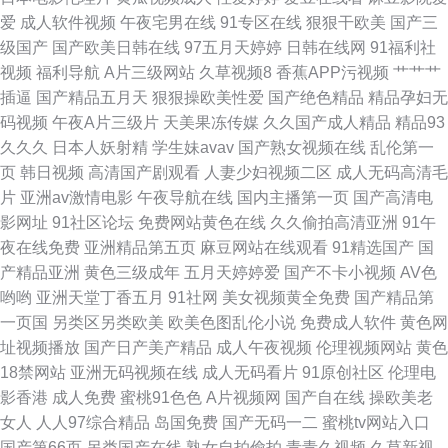
爱
成人软件视频
午夜宅男在线
91专区在线
狠狠干欧美
国产三
网入口站最新 91xxx簧片 国产不卡二区 人人妻人人操人人干 做爱特A人人男
级国产
国产欧美日韩在线
97五月天婷婷
日韩在线网
91福利社
视频
福利导航
A片三级网站
久草视频8
香蕉APP污视频
艹艹艹
女 福利午夜导航 人人操人人色 早乙女理爱奈 成人探花自拍导航 青青草99
插逼
国产精品五月天
狠狠操欧美性爱
国产绝色精品
精品孕妇无
码视频
午夜A片三级片
天美果冻传媒
久久国产成人精品
精品93
91超碰逼特逼 国产av第1页 人人摸人人操人人爽 早乙女露依女同 韩国a级色
久久久
日本人妖射精
学生妹avav
国产熟女视频在线
乱伦第一
页
韩日视频
高清国产剧观看
人妻少妇视频二区
成人无码高清毛
网 天天操一区二区 超碰人人爽人人乐 人人骚人人操人人舔 最近热播电视剧
片
亚洲av激情电影
午夜导航在线
国内主播第一页
国产高清电
影网址
91社区论坛
免费网站黄色在线
久久偷拍高清亚洲
91午
排行榜 丁香国产精品 人人影视网官网下载 18视频 福利视频导航视频 人妖欧
夜在线免费
亚洲精品第五页
麻豆网站在线观看
91精选国产
国
产精品亚洲
黄色三级成年
五月天婷婷爱
国产不卡小视频
AV色
美人与兽
哟哟
亚洲天堂丁香五月
91社网
美女视频黄全免费
国产精品第
一页国
另类区另类欧美
欧美色图乱伦小说
免费成人软件
黄色网
址视频播放
国产日产美产精品
成人午夜视频
伦理视频网站
黄色
18禁网站
亚洲无码视频在线
成人无码看片
91原创社区
伦理电
影香港
成人免费
蜜桃91色色
A片视频网
国产自在线
操欧美老
女人
人人97综合精品
岛国免费
国产无码一二
蜜桃tv网站入口
国产第66页
另类国产在线
熟女自拍偷拍
青青久视频
久草新视