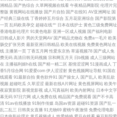
洲精品
国产热综合
久草网视频在线看
午夜精品网影院
伦理片完
频 波多野洁衣视频 91好片 最新电影在线观看免费网 91搞 园产A片 亚洲黄色
整版
黄视网站在线播放
国产片自拍
国产在线91
AV亚洲网址
国
产经典三级在线
丁香婷婷五月综合
五月花亚洲综合
国产影院第
网址在线观看 日本在线高清 日本美女中文字幕 日本久久大香蕉 日韩看片 日
一页
乱码欧美孕交
超碰在线艹
日本在线护士
黄色三级免费网址
香港电影伦理片
91黄色电影
亚洲一区成人视频
国产福利电影
韩a插 人人色人人干 欧美内射网站 久久片片片 九色蜜桃成人 国产精品酒店
日韩成人影片
男的天堂网AV
国产精品尤物在
免费a一毛片
欧美
肠交扩张另类
最新亚洲日韩精品
欧美在线视频
免费黄色网址在
av 成人福利AV 国产久久视频 国产色精品久久 国产色频久久 黑料91在线观
线
主播第一页
丁香五月网
性爱东京热
草逼视频78
国产成人免
费无码
高清日韩无码视频
宗和网五月天
日b视频
成人三级网站
看 久草视频中文在线 欧亚a∨网 日韩免费一级 日韩新片vvv 涩涩的网站 亚洲
在
主播福利姬h在线
国产精一精二区
基情涩涩网
51漫画成人
丁
香5月综合网
91爱爱com
伊人涩涩射
黄色视频网址导航
91国在
无限码 尤物视频在线播放网址 亚洲人人骚 亚洲午夜影视 亚洲色炮 人人爱爱
线观看
91最新自拍
黄色软件91
国产操女人
国产乱人
欧美乱欲
视频
超碰吃瓜
久草涩涩
最新在线A片网址
黄色视屏网站
欧美午
第一av综合 成人网在线 超碰天天干人人色 成人午夜免费视频舔鲍 国产AV精
夜寂寞影院
新视觉影视
成人写真福利
欧美内射网址
日本中文字
幕无码
97日穴网
成人免费在线
精品国产免费观看
国产不卡高
东 国内自怕网站 99福利热在线视频 91性视频网 欧日不卡 91首页网站不用
清
91av在线播放
91制作传媒
岛国av资源
超碰91资源
国产乱一
乱二乱三
日韩美女直播
91尤物69
蜜桃午夜激情
免费伦理电影
下载 免费的电影 午夜伦理大全 福利社区一区 日韩无 国产精品思思 日本黄色
日本电影伦理片
黄瓜视频成人
性爱婷婷
爱豆在线看
麻豆影院爱