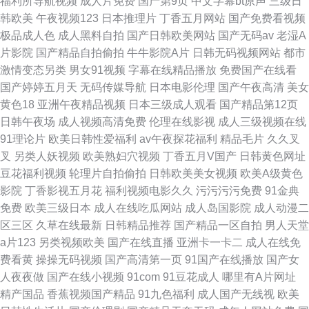
福利所导航视频
成人片免费
国产第9页
中文字幕bt原声
三级日
韩欧美
午夜视频123
日本推理片
丁香五月网站
国产免费看视频
极品成人色
成人黑料自拍
国产日韩欧美网站
国产无码av
老湿A
片影院
国产精品自拍偷拍
牛牛影院A片
日韩无码视频网站
都市
激情变态另类
男女91视频
字幕在线精品播放
免费国产在线看
国产婷婷五月天
无码传媒导航
日本电影伦理
国产午夜高清
美女
黄色18
亚洲午夜精品视频
日本三级成人观看
国产精品第12页
日韩午夜场
成人视频高清免费
伦理在线影视
成人三级视频在线
91理论片
欧美日韩性爱福利
av午夜探花福利
精品毛片
久久叉
叉
另类人妖视频
欧美熟妇穴视频
丁香五月V国产
日韩黄色网址
豆花福利视频
轮理片自拍偷拍
日韩欧美美女视频
欧美A级黄色
影院
丁香影视五月花
福利视频电影久久
污污污污免费
91金典
免费
欧美三级日本
成人在线吃瓜网站
成人岛国影院
成人动漫二
区三区
久草在线最新
日韩精品推荐
国产精品一区自拍
男人天堂
a片123
另类视频欧美
国产在线直播
亚洲卡一卡二
成人在线免
费看黄
操操无码视频
国产高清第一页
91国产在线播放
国产女
人夜夜做
国产在线小视频
91com
91豆花成人
哪里有A片网址
精产国品
香蕉视频国产精品
91九色福利
成人国产无线视
欧美