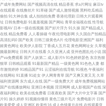
产成年免费网站
国产视频高清在线
精品香蕉
求a片网址
麻豆tv
91人妻 福利一区一起草9118 欧美一级720p 国产在日韩线a欧美 bbww福利
在线观看
在线撸丝片
91草碰
国产成人激情视频
黑料吃瓜精品
偷拍
91大神合集
成人拍拍拍免费
香港伦理剧
日韩大片观看网
视频导航 九一免费体验区 人妖另类视频1 一区欧美 成人网站国产在线看 欧
址
日韩免费电影
91羞羞视频
国产网站
青草全福视在线
性导航
影视AV
日本一级在线视频
国产好片浮力
91久操
国产精品成人
美成网 午夜伦理影院 www91 美女酒店探花 日韩综合网 在线欧美精品 www
在线
精品免费看
人人看操碰
午夜伦理电影网
久久国自产拍精品
高清乱码0
国产欧美
日韩三级黄色A片
伦理电影亚洲国产
福利
啊嗷看 黑丝精品99免费 日本成年视频 91超碰资源站 福利导航AV福利色 欧
姬黄色网址
欧美伊人影院
丁香成人五月花
黄色网网址女
久草视
频最新网址
日韩大片在线看
久久亚洲人成
亚州色图乱伦小说
国
美伊人网 五月婷在线观看 91色片 东京热tv 青青青国产精品视频 欧美色图天
产va免费观看
国产人妖第二
成人影片h
91色婷婷瑟色
东京热狠
狠草
日韩精品观看
91最新国产精品
一级黄色网
91色色人妻
都
堂网 亚洲偷拍色播 韩国ts伪娘AV网站 日本在线色 一本道天天操 99这里精品
市激情婷婷
91精品国产91
云涩福利在线导航
91视色
午夜福利
在线网站
91直播
91处女
伊人网青青草
国产又爽又黄又无
久草
国产日产欧美1区2区 人人操人人插狠狠干 超碰人人榴 人人插人人妻97 在线
福利资源网
东方成人在线
国产一级免费大片
成年免费视频网站
国产在线播放网站
亚洲日本视频
淫淫网网
成人影视国产在线
深
福利电影网 大香蕉TV久久 青青草资源站 伪娘自慰视频 97操碰操碰人人乐
夜福利网址
欧美在线免费看
日夜夜欧美
国产大片中文字幕
国产
片91
操久婷婷
91视频你懂得
黄色三级片毛片
免费电影片
日韩
人人色免费资源 超碰老师在线人人色 肏屄福利导航 久久热做爱 国产九九视
欧美爱爱
成人亚洲区
欧美性16
成人色情黄片在线
在线观看亚