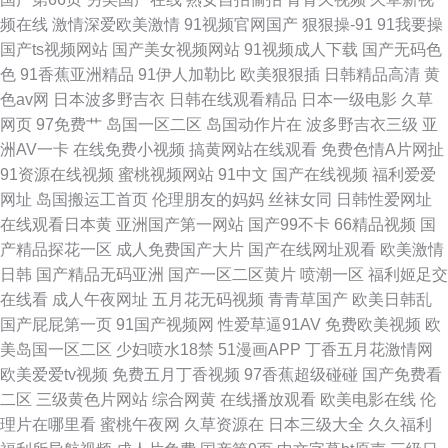
频在线
激情深爱欧美激情
91视频官网国产
狠狠操-91
91我要操
国产ts视频网站
国产美女视频网站
91视频成人下载
国产无码色
色
91香蕉亚洲精品
91伊人加勒比
欧美狠狠插
日韩精品高清
黄
色av网
日本波多野吉衣
日韩在线观看精品
日本一级电影
久草
网页
97免费艹
岛国一区二区
岛国动作片在
波多野吉衣三级
亚
洲AV一卡
在线免费小视频
搞黄网站在线观看
免费色情A片网扯
91资源在线视频
蜜桃视频网站
91中文
国产在线视频
福利爱爱
网址
岛国搬运工首页
伦理朋友的妈妈
丝袜女同
日韩性爱网址
在线观看日本黄
亚洲国产第一网站
国产99不卡
66精品视频
国
产精品探花一区
成人免费国产大片
国产在线网址观看
欧美激情
日韩
国产精品无码亚洲
国产一区二区黄片
喷潮一区
福利姬足交
在线看
成人午夜网址
五月花无码视频
青青草国产
欧美日韩乱
国产屁屁第一页
91国产视频网
性爱草逼91AV
免费欧美视频
欧
美岛国一区二区
少妇喷水18禁
51漫画APP
丁香五月花激情网
欧美爱爱tv视频
免费五月丁香视频
97香蕉超级碰碰
国产免费看
二区
三级黄色片网站
综合网黄
在线播放观看
欧美电影在线
伦
理片在哪里看
蜜桃午夜网
久草资源在
日本三级大全
久久福利