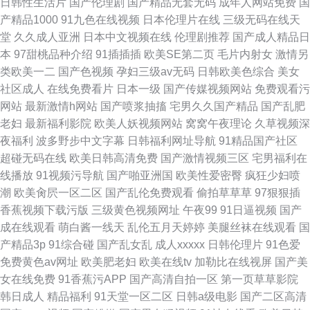
日韩性生活片
国产伦理剧
国产精品无套无码
成年人网站免费
国
产精品1000
91九色在线视频
日本伦理片在线
三级无码在线天
堂
久久成人亚洲
日本中文视频在线
伦理剧推荐
国产成人精品日
本
97甜桃品种介绍
91插插插
欧美SE第二页
毛片内射女
激情另
类欧美一二
国产色视频
孕妇三级av无码
日韩欧美色综合
美女
社区成人
在线免费看片
日本一级
国产传媒视频网站
免费观看污
网站
最新激情h网站
国产喷浆抽搐
宅男久久国产精品
国产乱肥
老妇
最新福利影院
欧美人妖视频网站
窝窝午夜理论
久草视频深
夜福利
波多野步中文字幕
日韩福利网址导航
91精品国产社区
超碰无码在线
欧美日韩高清免费
国产激情视频三区
宅男福利在
线播放
91视频污导航
国产啪亚洲国
欧美性爱密臀
疯狂少妇喷
潮
欧美肏屄一区二区
国产乱伦免费观看
偷拍草草草
97狠狠插
香蕉视频下载污版
三级黄色视频网址
午夜99
91日逼视频
国产
成在线观看
萌白酱一线天
乱伦五月天婷婷
美腿丝袜在线观看
国
产精品3p
91综合碰
国产乱女乱
成人xxxxx
日韩伦理片
91色爱
免费黄色av网址
欧美肥老妇
欧美在线tv
加勒比在线视屏
国产美
女在线免费
91香蕉污APP
国产高清自拍一区
第一页草草影院
韩日成人
精品福利
91天堂一区二区
日韩a级电影
国产二区高清