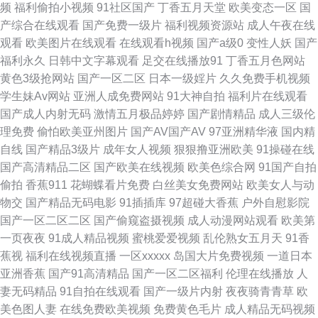
频
福利偷拍小视频
91社区国产
丁香五月天堂
欧美变态一区
国
麻豆福利导航 91人人妻人人射 91人妻爽爽人人 91人妻人人操人人爽精品
产综合在线观看
国产免费一级片
福利视频资源站
成人午夜在线
观看
欧美图片在线观看
在线观看h视频
国产a级0
变性人妖
国产
91人人成人 91视频免费试看 91桃色黄下载 91视频在线处女 91福利视频蜜
福利永久
日韩中文字幕观看
足交在线播放91
丁香五月色网站
黄色3级抢网站
国产一区二区
日本一级婬片
久久免费手机视频
桃 51瑟瑟人妻 在线视频a 亚洲人成网址 亚洲精品颜射 亚洲AV日韩AV高潮喷
学生妹Av网站
亚洲人成免费网站
91大神自拍
福利片在线观看
国产成人内射无码
激情五月极品婷婷
国产剧情精品
成人三级伦
人人爽 尤物网址 亚洲色站导航 亚洲久久中文 在线伦理 超碰人人艹人 欧美肏
理免费
偷怕欧美亚州图片
国产AV国产AV
97亚洲精华液
国内精
自线
国产精品3级片
成年女人视频
狠狠撸亚洲欧美
91操碰在线
屄一二三區 老司机福利av 狠狠撸AV网址 黄色网络 好屌妞久操 哥也去综合网
国产高清精品二区
国产欧美在线视频
欧美色综合网
91国产自拍
偷拍
香蕉911
花蝴蝶看片免费
白丝美女免费网站
欧美女人与动
国产精品第11页 高清AV成人在线播放 yy天堂 国产91V在线观看 光棍影院在
物交
国产精品无码电影
91插插库
97超碰大香蕉
户外自慰影院
国产一区二区二区
国产偷窥盗摄视频
成人动漫网站观看
欧美第
线观看婷婷 东京热色网站 福利社免费社区 成人午夜网站在线91 国产精品99
一页夜夜
91成人精品视频
蜜桃爱爱视频
乱伦熟女五月天
91香
蕉视
福利在线视频直播
一区xxxxx
岛国大片免费视频
一道日本
五月花 大香蕉久久a 狠狠干大香蕉视频 国产女上位合集91 精东不卡五区 国
亚洲香蕉
国产91高清精品
国产一区二区福利
伦理在线播放
人
妻无码精品
91自拍在线观看
国产一级片内射
夜夜骑青青草
欧
产精品探花熟女 国产喷水 抖阴免费网站 激情乱轮人妻 国产拍在线看 欧美精
美色图人妻
在线免费欧美视频
免费黄色毛片
成人精品无码视频