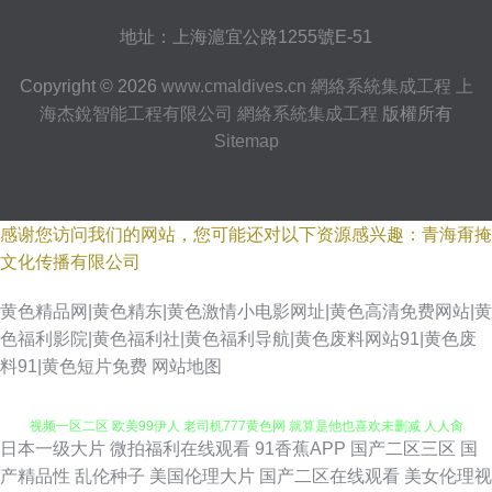
地址：上海滬宜公路1255號E-51
Copyright © 2026
www.cmaldives.cn
網絡系統集成工程
上
海杰銳智能工程有限公司
網絡系統集成工程
版權所有
Sitemap
感谢您访问我们的网站，您可能还对以下资源感兴趣：青海甭掩
文化传播有限公司
黄色精品网|黄色精东|黄色激情小电影网址|黄色高清免费网站|黄
色福利影院|黄色福利社|黄色福利导航|黄色废料网站91|黄色废
亚洲三级视频 xxx狠狠草 日本爽片 人人射人97 欧美亚精品第八集 欧美性爱
料91|黄色短片免费
网站地图
视频一区二区 欧美99伊人 老司机777黄色网 就算是他也喜欢未删减 人人肏
日本一级大片
微拍福利在线观看
91香蕉APP
国产二区三区
国
屁 人人影视电影大全 91白虎黑丝 91管方传谋免费线观看 91的美女视频 91
产精品性
乱伦种子
美国伦理大片
国产二区在线观看
美女伦理视