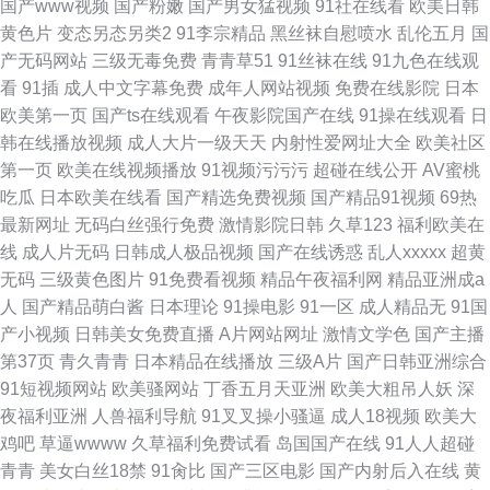
国产www视频
国产粉嫩
国产男女猛视频
91社在线看
欧美日韩
黄色片
变态另态另类2
91李宗精品
黑丝袜自慰喷水
乱伦五月
国
产无码网站
三级无毒免费
青青草51
91丝袜在线
91九色在线观
看
91插
成人中文字幕免费
成年人网站视频
免费在线影院
日本
欧美第一页
国产ts在线观看
午夜影院国产在线
91操在线观看
日
韩在线播放视频
成人大片一级天天
内射性爱网址大全
欧美社区
第一页
欧美在线视频播放
91视频污污污
超碰在线公开
AV蜜桃
吃瓜
日本欧美在线看
国产精选免费视频
国产精品91视频
69热
最新网址
无码白丝强行免费
激情影院日韩
久草123
福利欧美在
线
成人片无码
日韩成人极品视频
国产在线诱惑
乱人xxxxx
超黄
无码
三级黄色图片
91免费看视频
精品午夜福利网
精品亚洲成a
人
国产精品萌白酱
日本理论
91操电影
91一区
成人精品无
91国
产小视频
日韩美女免费直播
A片网站网址
激情文学色
国产主播
第37页
青久青青
日本精品在线播放
三级A片
国产日韩亚洲综合
91短视频网站
欧美骚网站
丁香五月天亚洲
欧美大粗吊人妖
深
夜福利亚洲
人兽福利导航
91叉叉操小骚逼
成人18视频
欧美大
鸡吧
草逼wwww
久草福利免费试看
岛国国产在线
91人人超碰
青青
美女白丝18禁
91肏比
国产三区电影
国产内射后入在线
黄