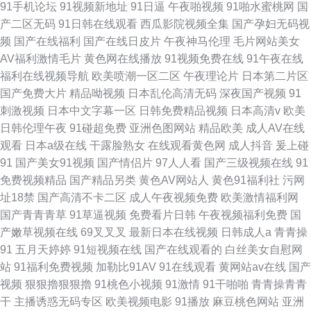
91手机论坛
91视频新地址
91日逼
午夜啪视频
91啪水蜜桃网
国
产二区无码
91日韩在线观看
西瓜影院视频全集
国产孕妇无码视
频
国产在线福利
国产在线日皮片
午夜神马伦理
毛片网站美女
AV福利激情毛片
黄色网在线播放
91视频免费在线
91午夜在线
福利在线视频导航
欧美喷潮一区二区
午夜理论片
日本第二片区
国产免费大片
精品呦视频
日本乱伦高清无码
深夜国产视频
91
刺激视频
日本中文字幕一区
日韩免费精品视频
日本高清v
欧美
日韩伦理午夜
91碰超免费
亚洲色图网站
精品欧美
成人AV在线
观看
日本a级在线
干露脸熟女
在线观看黄色网
成人抖音
爰上碰
91
国产美女91视频
国产情侣片
97人人看
国产三级视频在线
91
免费视频精品
国产精品另类
黄色AV网站人
黄色91福利社
污网
址18禁
国产高清不卡二区
成人午夜视频免费
欧美激情福利网
国产青青青草
91草逼视频
免费看片日韩
午夜视频福利免费
国
产嫩草视频在线
69叉叉叉
最新日本在线视频
日韩成人a
青青操
91
五月天婷婷
91短视频在线
国产在线观看的
白丝美女自慰网
站
91福利免费视频
加勒比91AV
91在线观看
黄网站av在线
国产
视频
狠狠擼狠狠擼
91桃色小视频
91激情
91干啪啪
青青操青青
干
主播诱惑无码专区
欧美视频电影
91播放
麻豆桃色网站
亚洲