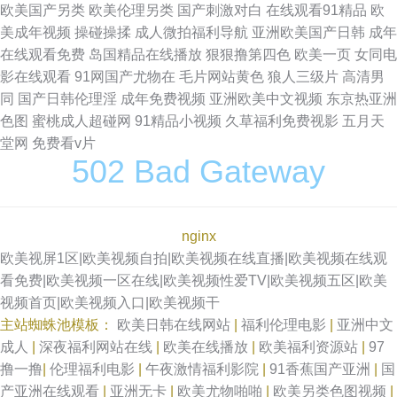
欧美国产另类
欧美伦理另类
国产刺激对白
在线观看91精品
欧
美成年视频
操碰操揉
成人微拍福利导航
亚洲欧美国产日韩
成年
在线观看免费
岛国精品在线播放
狠狠撸第四色
欧美一页
女同电
影在线观看
91网国产尤物在
毛片网站黄色
狼人三级片
高清男
同
国产日韩伦理淫
成年免费视频
亚洲欧美中文视频
东京热亚洲
色图
蜜桃成人超碰网
91精品小视频
久草福利免费视影
五月天
堂网
免费看v片
502 Bad Gateway
nginx
欧美视屏1区|欧美视频自拍|欧美视频在线直播|欧美视频在线观
看免费|欧美视频一区在线|欧美视频性爱TV|欧美视频五区|欧美
视频首页|欧美视频入口|欧美视频干
主站蜘蛛池模板：
欧美日韩在线网站
|
福利伦理电影
|
亚洲中文
成人
|
深夜福利网站在线
|
欧美在线播放
|
欧美福利资源站
|
97
撸一撸
|
伦理福利电影
|
午夜激情福利影院
|
91香蕉国产亚洲
|
国
产亚洲在线观看
|
亚洲无卡
|
欧美尤物啪啪
|
欧美另类色图视频
|