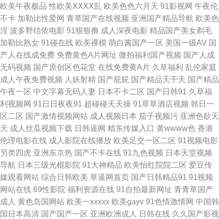
欧美午夜极品
性欧美ⅩⅩⅩⅩ乱
欧美色色六月天
91影视网
午夜伦
品久久免费 免费一区二区精品 日韩插B免费观看视频 日本撸撸资源网 日本
不卡
加勒比性爱网
青草国产在线视频
亚洲国产精品导航
欧美色
淫
波多野结依电影
91狠狠撸
成人深夜电影
精品国产美女剃毛
欧美在线撸撸 日本三级叼嘿 91精品丝袜久久 日本情趣片 久久中文国产嫩草
加勒比熟女
91碰在线
欧美裸模
萌白酱国产一区
美国一级AV
国
产人在线成免费
免费黄色A片网址
微拍福利国产视频
国产人成
婷婷 在线免费观看电影网站 91探花夫妻 国产精品思思 国产黑料av网 福利姬
无码视频
国产原创区色花堂
在线免费黄A片
久草福利
乱伦家庭
成人午夜免费视频
人妖射精
国产屁屁
国产精品天干天
国产精品
精品导航 欧美日产成人 蜜臀在线观看91n 老湿免费一分钟 狼友色撸撸网 人
午夜一区
中文字幕无码人妻
日本不卡二区
国产日韩91
久草福
利视频网
91日日夜夜91
超碰碰天天操
91草草酒店视频
韩日一
人视频网页版 人人艹夜夜 片多多在线观看 男人看的黄色毛片乱码 人人妻人
区二区
国产激情视频网站
成人视频日本
茄子视频污
亚洲色欲天
天
成人丝瓜视频下载
日韩逼网
精东传媒入口
黄wwww色
香港
人爽色aV 97写真伦理97电影院 97福利在线观看 91社丝袜 凡人修仙在线观
伦理电影在线
成人影院在线播放
欧美足交一区二区
91视频电影
另类四虎
亚洲东京热
国产不卡在线
91九色视频
日本天堂视频
看努努 大橡胶肏逼视频网 超碰在线97资源 老湿机69视频福利区 久久五码网
导航
日本三级光棍影院
91大神精品
欧美怡红院院二区
爱豆传
媒观看网站
综合日韩欧美
草逼网首页
国产日韩精品91
91视频
站 九九热这里有精品 海角人妻91 人碰人人人人人人人 殴美激情 欧美黄色伊
网站在线
69性影院
福利资源在线
91自拍最新网址
青青草国产
成人
黄色岛国网站
欧美一xxxxx
欧美gayv
91色情激情网
中国韩
人综合网站 麻豆色片 久久aa 色撸撸AVcom 三级片在线观看 日韩乱伦视频
国日本高清
国产国产一区
亚洲欧洲成人
日韩在线
久久国产影视