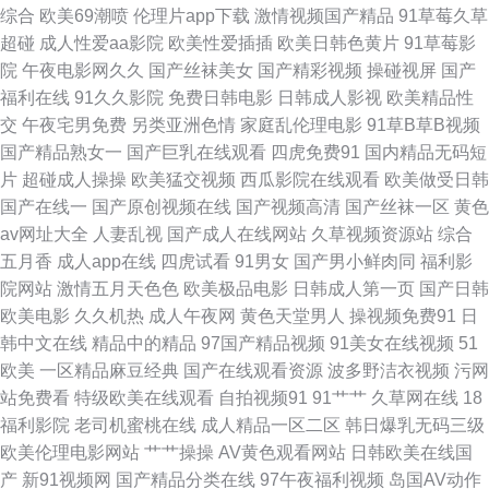
综合
欧美69潮喷
伦理片app下载
激情视频国产精品
91草莓久草
日韩电影官方 日韩视频30区 日韩高清怡红院 日本电影dvd 人人妻人人操AV
超碰
成人性爱aa影院
欧美性爱插插
欧美日韩色黄片
91草莓影
院
午夜电影网久久
国产丝袜美女
国产精彩视频
操碰视屏
国产
人人操人人夾 午夜福利免费院 轮奸综合网 骚久久久久久久久久久久久w 91
福利在线
91久久影院
免费日韩电影
日韩成人影视
欧美精品性
交
午夜宅男免费
另类亚洲色情
家庭乱伦理电影
91草B草B视频
网站免费鸡巴 91制片厂午夜激情 91在线视屏 91视频下载 91男人资源站 国
国产精品熟女一
国产巨乳在线观看
四虎免费91
国内精品无码短
片
超碰成人操操
欧美猛交视频
西瓜影院在线观看
欧美做受日韩
产91啪啪 国产成人自拍网 丰满老师做爰8 豆花视频 大香焦狠狠操 国产区成
国产在线一
国产原创视频在线
国产视频高清
国产丝袜一区
黄色
av网址大全
人妻乱视
国产成人在线网站
久草视频资源站
综合
人综合色在线 精品久久人妻 精品伊人久久大香蕉网 久久性爱五月天 撸av资
五月香
成人app在线
四虎试看
91男女
国产男小鲜肉同
福利影
院网站
激情五月天色色
欧美极品电影
日韩成人第一页
国产日韩
源网 夜线在线观看 97人人妻人人干 97资源色总站 超碰99在线五月 91公司
欧美电影
久久机热
成人午夜网
黄色天堂男人
操视频免费91
日
韩中文在线
精品中的精品
97国产精品视频
91美女在线视频
51
制作传媒 超碰在线免费人人操日韩 伦理片三级 免费三级级网站 亚洲成人文
欧美
一区精品麻豆经典
国产在线观看资源
波多野洁衣视频
污网
站免费看
特级欧美在线观看
自拍视频91
91艹艹
久草网在线
18
学 日韩免费一级 五月婷婷六日天 Av中文网址 在线观看青青草 99热人 超碰
福利影院
老司机蜜桃在线
成人精品一区二区
韩日爆乳无码三级
欧美伦理电影网站
艹艹操操
AV黄色观看网站
日韩欧美在线国
人人操人人妻 豆花视频成人社区 国产不卡一区二区视频 国产传媒自拍日韩
产
新91视频网
国产精品分类在线
97午夜福利视频
岛国AV动作