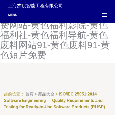
黄色精品网-黄色精东-黄色
上海杰銳智能工程有限公司
激情小电影网址-黄色高清免
MENU
费网站-黄色福利影院-黄色
福利社-黄色福利导航-黄色
废料网站91-黄色废料91-黄
色短片免费
當前位置：
首頁
>
產品大全
>
ISO/IEC 25051:2014
Software Engineering — Quality Requirements and
Testing for Ready-to-Use Software Products (RUSP)