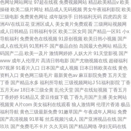
色网址网站网址
97超在线视
免费视频网站
精品欧美精品v
欧美
操碰
欧美二级片网址
精品成人无码视频
男女午夜福利影院
欧美
三级电影
免费黄色网址
成年版快手
日韩福利无码
四虎四房
亚
洲AV在线豆花
亚洲区成人
美女黄片免费观看
三级网站视频网
成人日韩精品
日韩福利专区
欧美二区女同
国产精品一区91
小x
导航福利
免费黄色在线视频
91原创视频
欧美日韩小视频
国产
成人在线无码
91黑料不
国产极品自拍
岛国最大色网站
精品无
码国产二品
欧美一及片
激情网婷婷
人妖大片
91天堂影视
国产
www
成年人伦理片
高清日韩电影
国产尤物视频在线
超碰福利
97视屏
91看片入口
日本国产成人视频
日本日韩欧美在线
黄色
资料入口
黄色网三级毛片
最新黄色av
麻豆影院免费
五月天堂
丁香
国产精品水多
福利所导航
三级视频网站J
51福利影院
丁香
五月天av
18日本三级全黄
乱伦天堂
国产在线短视频
丁香五月
丁香婷婷
91精品又
爱豆传媒下载
丁香九月国产主播
美女网站
视频黄
A片com
美女福利在线观看
狼人激情网
伦理片香港
极品
福利导航
黄色三级最新免费
91嫩草国产
午夜成年人网站
免费
国产高清视频
91草莓
丝瓜视频污成人
国产亚洲视品在线
国产
玖玖
国产免费毛不卡片
久久无码
国产精品网络
孕妇无码在线